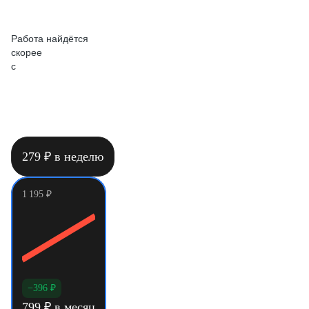
Работа найдётся
скорее
c
Поднимем резюме, напишем сопроводительные, откликнемся
за вас в выбранные компании и покажем статистику
по конкурентам
279
₽
в неделю
1 195
₽
−396
₽
799
₽
в месяц