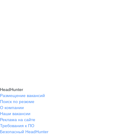
не отменить подписку, она автоматически продлится на тот же
срок. Вы имеете право в любое время отменить подписку
в личном кабинете — доступ к услугам сохранится до конца
оплаченного периода. Все платежи за подписку являются
окончательными и не подлежат возврату, кроме случаев,
предусмотренных законодательством. Полные условия есть
в оферте
ООО «Хэдхантер», ОГРН 1067761906805, 125047, г. Москва,
вн. тер. г. Муниципальный округ Тверской, ул. 2-я Брестская,
д. 48, помещ. 25
HeadHunter
Размещение вакансий
Поиск по резюме
О компании
Наши вакансии
Реклама на сайте
Требования к ПО
Безопасный HeadHunter