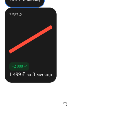
3 587
₽
−2 088
₽
1 499
₽
за 3 месяца
Нажимая «Подключить», вы соглашаетесь
с офертой