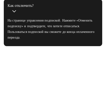
Как отключить?
На странице управления подпиской. Нажмите «Отменить
подписку» и подтвердите, что хотите отписаться.
Пользоваться подпиской вы сможете до конца оплаченного
периода.
HeadHunter не гарантирует просмотров резюме, приглашений
и трудоустройства. Преимущества подписки, указанные
на странице, рассчитаны на основе данных в среднем в неделю
после её покупки согласно
исследованию
Подключая hh PRO, вы подтверждаете, что ознакомились
с условиями подписки и согласны с ними. Подписка даёт доступ
к функциям сервиса на срок, указанный при оформлении. Если