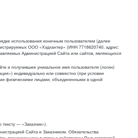
рядке использования конечным пользователем (далее
администрируемых ООО «Хэдхантер» (ИНН 7718620740, адрес:
 управляемых Администрацией Сайта или сайтов, являющихся
йте и получившее уникальное имя пользователя (логин)
ация») индивидуально или совместно (при условии
гими физическими лицами, объединенными в одной
 тексту — «Заказчик»).
нистрацией Сайта и Заказчиком. Обязательства
та, возникающими в связи с действиями Пользователей