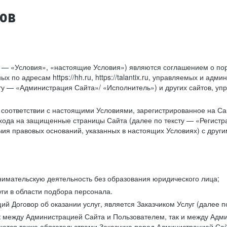
тов
у — «Условия», «настоящие Условия») являются соглашением о по
х по адресам https://hh.ru, https://talantix.ru, управляемых и 
тексту — «Администрация Сайта»/ «Исполнитель») и других сайтов,
соответствии с настоящими Условиями, зарегистрированное на Са
хода на защищенные страницы Сайта (далее по тексту — «Регистр
ия правовых оснований, указанных в настоящих Условиях) с дру
имательскую деятельность без образования юридического лица;
ги в области подбора персонала.
 Договор об оказании услуг, является Заказчиком Услуг (далее по
к между Администрацией Сайта и Пользователем, так и между Адми
ются также обязательствами Заказчика перед Администрацией Сай