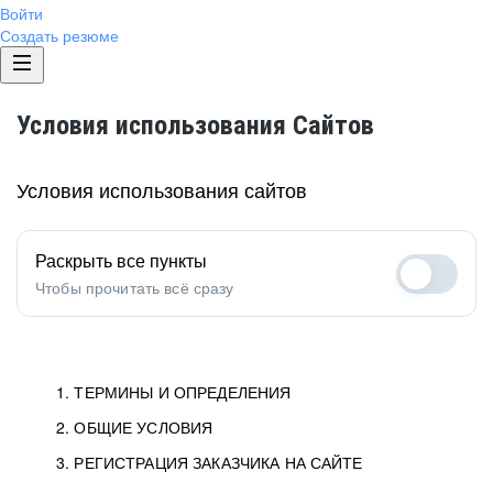
Войти
Создать резюме
Условия использования Сайтов
Условия использования сайтов
Раскрыть все пункты
Чтобы прочитать всё сразу
1. ТЕРМИНЫ И ОПРЕДЕЛЕНИЯ
2. ОБЩИЕ УСЛОВИЯ
1.1. Хэдхантер
исполнитель, юридическое
лицо ООО «Хэдхантер», ИНН
Условия определяют отношения между Заказчиками,
3. РЕГИСТРАЦИЯ ЗАКАЗЧИКА НА САЙТЕ
7718620740, адрес: 129085,
Пользователями и Хэдхантер.