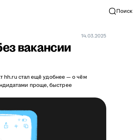
Поиск
14.03.2025
без вакансии
чат hh.ru стал ещё удобнее — о чём
андидатами проще, быстрее