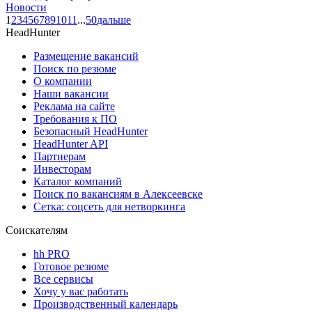
Новости
1
2
3
4
5
6
7
8
9
10
11
...
50
дальше
HeadHunter
Размещение вакансий
Поиск по резюме
О компании
Наши вакансии
Реклама на сайте
Требования к ПО
Безопасный HeadHunter
HeadHunter API
Партнерам
Инвесторам
Каталог компаний
Поиск по вакансиям в Алексеевске
Сетка: соцсеть для нетворкинга
Соискателям
hh PRO
Готовое резюме
Все сервисы
Хочу у вас работать
Производственный календарь