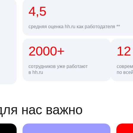
рд
4,5
средняя оценка hh.ru как работодателя **
2000+
68 млн
12
сотрудников уже работают
соврем
в hh.ru
резюме в базе
по все
ансии
для нас важно