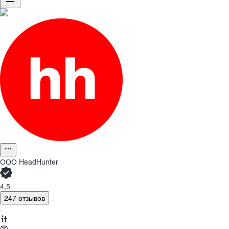
ООО
HeadHunter
4,5
247 отзывов
·