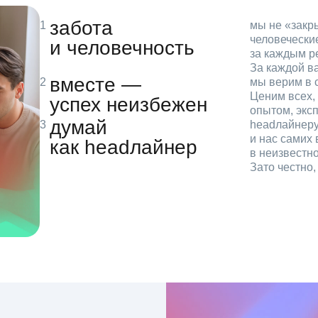
забота
мы не «зак
человечески
и человечность
за каждым р
За каждой в
вместе —
мы верим в с
Ценим всех, 
успех неизбежен
опытом, эксп
думай
headлайнеру
и нас самих 
как headлайнер
в неизвестн
Зато честно