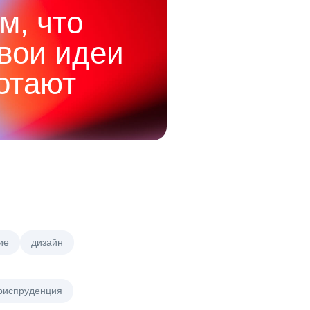
м, что
твои идеи
отают
ие
дизайн
риспруденция