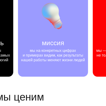
ть
миссия
ы
мы на конкретных цифрах
мы — 
самых
и примерах видим, как результаты
не то
логий
нашей работы меняют жизни людей
 мы ценим