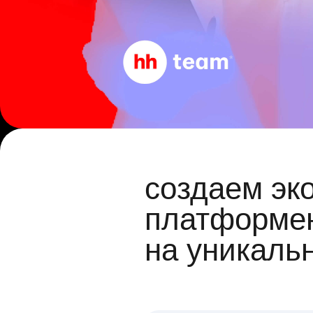
создаем эк
платформен
на уникаль