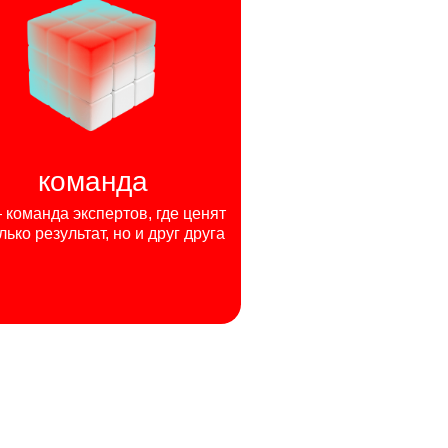
команда
команда экспертов, где ценят
лько результат, но и друг друга