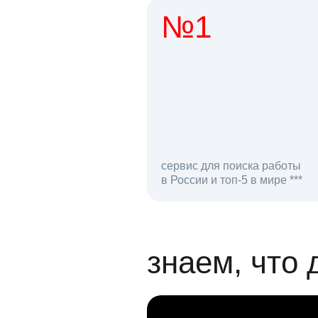
№1
1 мл
сервис для поиска работы
в России и топ-5 в мире ***
откликов на вак
знаем, что 