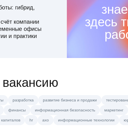
знае
оты: гибрид,
здесь 
 счёт компании
ременные офисы
раб
ии и практики
 вакансию
ты
разработка
развитие бизнеса и продажи
тестирован
финансы
информационная безопасность
маркетинг
 капиталов
hr
axo
информационные технологии
ю