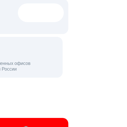
1522 тыс
вакансий
18 млн
енных офисов
й России
пользователей в день