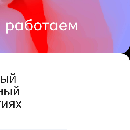
ый
ный
гиях