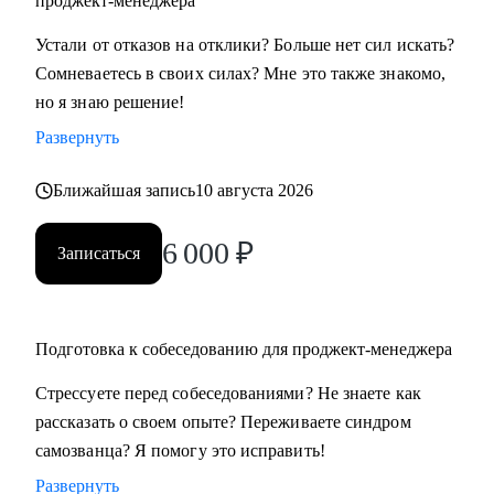
проджект-менеджера
• Всем, кто хочет освоить профессию проджект-менеджера
Устали от отказов на отклики? Больше нет сил искать?
с нуля
Сомневаетесь в своих силах? Мне это также знакомо,
• Проджект-менеджерам бизнеc-проектов в сферах:
но я знаю решение!
розничной торговли, электронной коммерции, финтеха и
Развернуть
информационной безопасности
• Руководителям, задумавшимся о внедрении проектного
Ближайшая запись
10 августа 2026
офиса
• Всем, кто хочет сменить карьеру и не знает с чего начать
6 000
₽
Записаться
• Тем, кто не ищет "успешный успех", а готов планомерно
и упорно работать над собой
Подготовка к собеседованию для проджект-менеджера
Стрессуете перед собеседованиями? Не знаете как
рассказать о своем опыте? Переживаете синдром
самозванца? Я помогу это исправить!
Развернуть