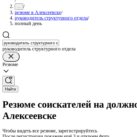
/
/
...
резюме в Алексеевске
/
руководитель структурного отдела
/
полный день
руководитель структурного отдела
Резюме
Найти
Резюме соискателей на должно
Алексеевске
Чтобы видеть все резюме, зарегистрируйтесь
После регистрации покажем ещё 3 и откроем фото