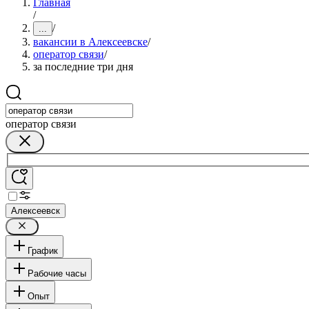
Главная
/
/
...
вакансии в Алексеевске
/
оператор связи
/
за последние три дня
оператор связи
Алексеевск
График
Рабочие часы
Опыт