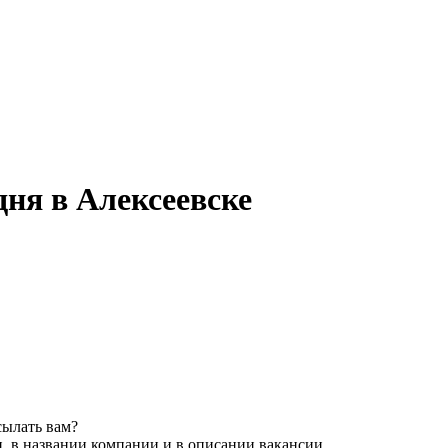
дня в Алексеевске
сылать вам?
, в названии компании и в описании вакансии