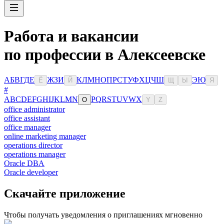
Работа и вакансии
по профессии в Алексеевске
А
Б
В
Г
Д
Е
Ж
З
И
К
Л
М
Н
О
П
Р
С
Т
У
Ф
Х
Ц
Ч
Ш
Э
Ю
Ё
Й
Щ
Ы
Я
#
A
B
C
D
E
F
G
H
I
J
K
L
M
N
P
Q
R
S
T
U
V
W
X
O
Y
Z
office administrator
office assistant
office manager
online marketing manager
operations director
operations manager
Oracle DBA
Oracle developer
Скачайте приложение
Чтобы получать уведомления о приглашениях мгновенно