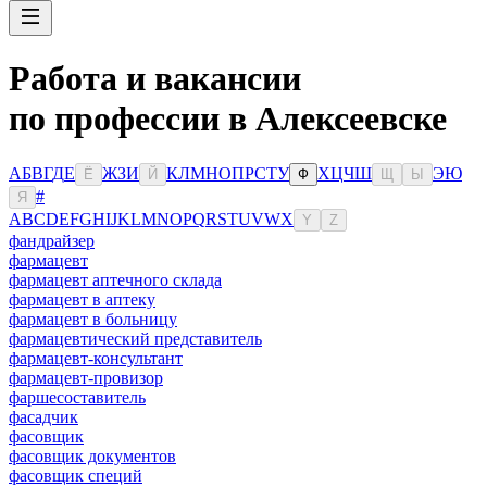
Работа и вакансии
по профессии в Алексеевске
А
Б
В
Г
Д
Е
Ж
З
И
К
Л
М
Н
О
П
Р
С
Т
У
Х
Ц
Ч
Ш
Э
Ю
Ё
Й
Ф
Щ
Ы
#
Я
A
B
C
D
E
F
G
H
I
J
K
L
M
N
O
P
Q
R
S
T
U
V
W
X
Y
Z
фандрайзер
фармацевт
фармацевт аптечного склада
фармацевт в аптеку
фармацевт в больницу
фармацевтический представитель
фармацевт-консультант
фармацевт-провизор
фаршесоставитель
фасадчик
фасовщик
фасовщик документов
фасовщик специй