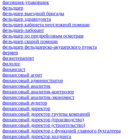
фасовщик-упаковщик
фельдшер
фельдшер выездной бригады
фельдшер здравпункта
фельдшер кабинета неотложной помощи
фельдшер-лаборант
фельдшер по предрейсовым осмотрам
фельдшер скорой помощи
фельдшер фельдшерско-акушерского пункта
фермер
физиотерапевт
филолог
финансист
финансовый агент
финансовый администратор
финансовый аналитик
финансовый аналитик-контролер
финансовый аналитик-экономист
финансовый аудитор
финансовый директор
финансовый директор группы компаний
финансовый директор (производство)
финансовый директор (строительство)
финансовый директор с функцией главного бухгалтера
финансовый директор холдинга