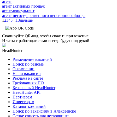
агент
агент активных продаж
агент-консультант
агент негосударственного пенсионного фонда
1
2
3
4
5
...
13
дальше
Сканируйте QR-код, чтобы скачать приложение
И чаты с работодателями всегда будут под рукой
HeadHunter
Размещение вакансий
Поиск по резюме
О компании
Наши вакансии
Реклама на сайте
Требования к ПО
Безопасный HeadHunter
HeadHunter API
Партнерам
Инвесторам
Каталог компаний
Поиск по вакансиям в Алексеевске
Сетка: соцсеть для нетворкинга