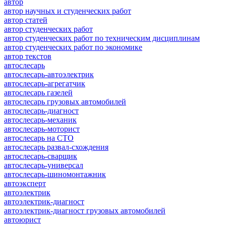
автор
автор научных и студенческих работ
автор статей
автор студенческих работ
автор студенческих работ по техническим дисциплинам
автор студенческих работ по экономике
автор текстов
автослесарь
автослесарь-автоэлектрик
автослесарь-агрегатчик
автослесарь газелей
автослесарь грузовых автомобилей
автослесарь-диагност
автослесарь-механик
автослесарь-моторист
автослесарь на СТО
автослесарь развал-схождения
автослесарь-сварщик
автослесарь-универсал
автослесарь-шиномонтажник
автоэксперт
автоэлектрик
автоэлектрик-диагност
автоэлектрик-диагност грузовых автомобилей
автоюрист