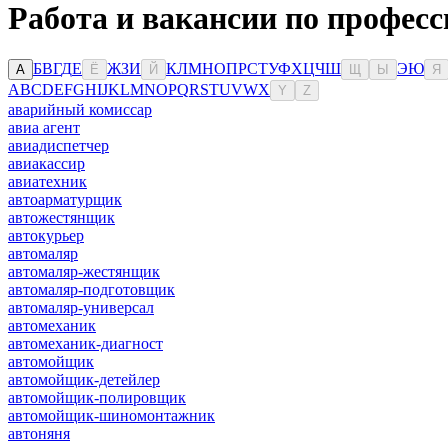
Работа и вакансии по професс
Б
В
Г
Д
Е
Ж
З
И
К
Л
М
Н
О
П
Р
С
Т
У
Ф
Х
Ц
Ч
Ш
Э
Ю
А
Ё
Й
Щ
Ы
Я
A
B
C
D
E
F
G
H
I
J
K
L
M
N
O
P
Q
R
S
T
U
V
W
X
Y
Z
аварийный комиссар
авиа агент
авиадиспетчер
авиакассир
авиатехник
автоарматурщик
автожестянщик
автокурьер
автомаляр
автомаляр-жестянщик
автомаляр-подготовщик
автомаляр-универсал
автомеханик
автомеханик-диагност
автомойщик
автомойщик-детейлер
автомойщик-полировщик
автомойщик-шиномонтажник
автоняня