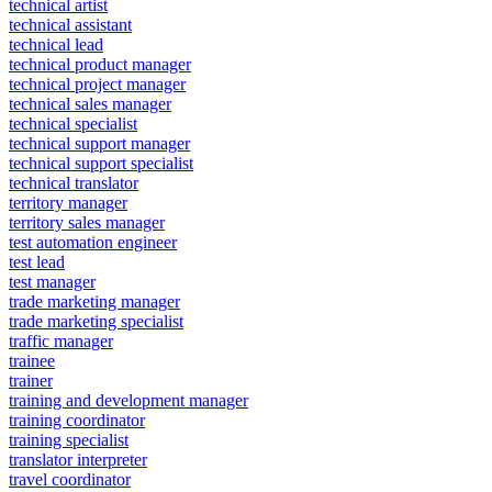
technical artist
technical assistant
technical lead
technical product manager
technical project manager
technical sales manager
technical specialist
technical support manager
technical support specialist
technical translator
territory manager
territory sales manager
test automation engineer
test lead
test manager
trade marketing manager
trade marketing specialist
traffic manager
trainee
trainer
training and development manager
training coordinator
training specialist
translator interpreter
travel coordinator