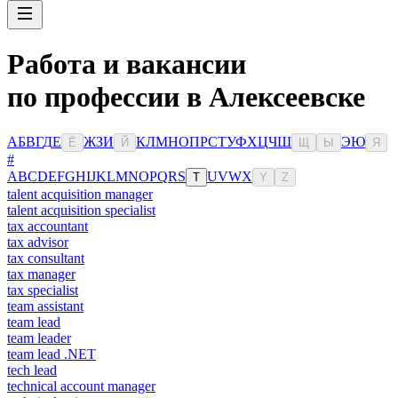
Работа и вакансии
по профессии в Алексеевске
А
Б
В
Г
Д
Е
Ж
З
И
К
Л
М
Н
О
П
Р
С
Т
У
Ф
Х
Ц
Ч
Ш
Э
Ю
Ё
Й
Щ
Ы
Я
#
A
B
C
D
E
F
G
H
I
J
K
L
M
N
O
P
Q
R
S
U
V
W
X
T
Y
Z
talent acquisition manager
talent acquisition specialist
tax accountant
tax advisor
tax consultant
tax manager
tax specialist
team assistant
team lead
team leader
team lead .NET
tech lead
technical account manager