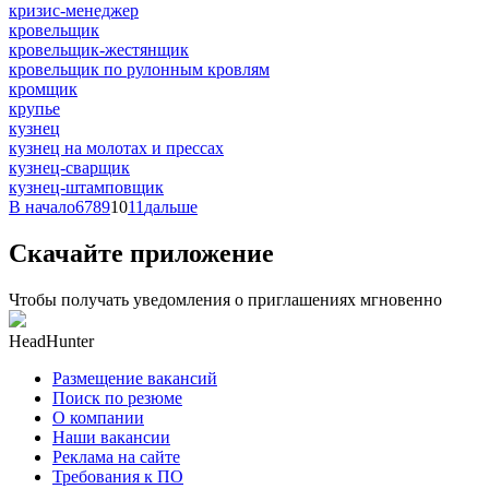
кризис-менеджер
кровельщик
кровельщик-жестянщик
кровельщик по рулонным кровлям
кромщик
крупье
кузнец
кузнец на молотах и прессах
кузнец-сварщик
кузнец-штамповщик
В начало
6
7
8
9
10
11
дальше
Скачайте приложение
Чтобы получать уведомления о приглашениях мгновенно
HeadHunter
Размещение вакансий
Поиск по резюме
О компании
Наши вакансии
Реклама на сайте
Требования к ПО