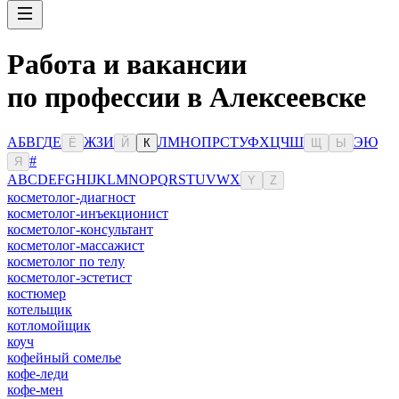
Работа и вакансии
по профессии в Алексеевске
А
Б
В
Г
Д
Е
Ж
З
И
Л
М
Н
О
П
Р
С
Т
У
Ф
Х
Ц
Ч
Ш
Э
Ю
Ё
Й
К
Щ
Ы
#
Я
A
B
C
D
E
F
G
H
I
J
K
L
M
N
O
P
Q
R
S
T
U
V
W
X
Y
Z
косметолог-диагност
косметолог-инъекционист
косметолог-консультант
косметолог-массажист
косметолог по телу
косметолог-эстетист
костюмер
котельщик
котломойщик
коуч
кофейный сомелье
кофе-леди
кофе-мен