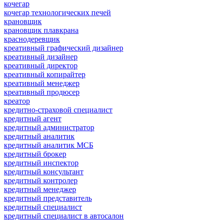
кочегар
кочегар технологических печей
крановщик
крановщик плавкрана
краснодеревщик
креативный графический дизайнер
креативный дизайнер
креативный директор
креативный копирайтер
креативный менеджер
креативный продюсер
креатор
кредитно-страховой специалист
кредитный агент
кредитный администратор
кредитный аналитик
кредитный аналитик МСБ
кредитный брокер
кредитный инспектор
кредитный консультант
кредитный контролер
кредитный менеджер
кредитный представитель
кредитный специалист
кредитный специалист в автосалон