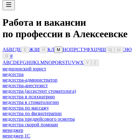
Работа и вакансии
по профессии в Алексеевске
А
Б
В
Г
Д
Е
Ж
З
И
К
Л
Н
О
П
Р
С
Т
У
Ф
Х
Ц
Ч
Ш
Э
Ю
Ё
Й
М
Щ
Ы
#
Я
A
B
C
D
E
F
G
H
I
J
K
L
M
N
O
P
Q
R
S
T
U
V
W
X
Y
Z
медицинский юрист
медсестра
медсестра-администратор
медсестра-анестезист
медсестра (ассистент стоматолога)
медсестра в психиатрию
медсестра в стоматологию
медсестра по массажу
медсестра по физиотерапии
медсестра предрейсового осмотра
медсестра скорой помощи
менеджер
менеджер 1С