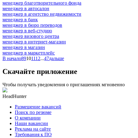
менеджер благотворительного фонда
менеджер в автосалон
менеджер в агентство недвижимости
менеджер в банк
менеджер в бюро переводов
менеджер в веб-студию
менеджер визового центра
менеджер в интернет-магазин
менеджер в магазин
менеджер в маркетплейс
В начало
8
9
10
11
12
...
47
дальше
Скачайте приложение
Чтобы получать уведомления о приглашениях мгновенно
HeadHunter
Размещение вакансий
Поиск по резюме
О компании
Наши вакансии
Реклама на сайте
Требования к ПО