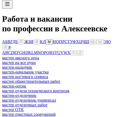
Работа и вакансии
по профессии в Алексеевске
А
Б
В
Г
Д
Е
Ж
З
И
К
Л
Н
О
П
Р
С
Т
У
Ф
Х
Ц
Ч
Ш
Э
Ю
Ё
Й
М
Щ
Ы
#
Я
A
B
C
D
E
F
G
H
I
J
K
L
M
N
O
P
Q
R
S
T
U
V
W
X
Y
Z
мастер мясного цеха
мастер на все руки
мастер-наладчик
мастер-начальник участка
мастер ногтевого сервиса
мастер общестроительных работ
мастер-оптик
мастер отдела технического контроля
мастер-отделочник
мастер отделочник-универсал
мастер отделочных работ
мастер ОТК
мастер очистных сооружений