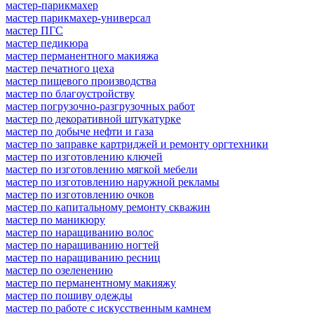
мастер-парикмахер
мастер парикмахер-универсал
мастер ПГС
мастер педикюра
мастер перманентного макияжа
мастер печатного цеха
мастер пищевого производства
мастер по благоустройству
мастер погрузочно-разгрузочных работ
мастер по декоративной штукатурке
мастер по добыче нефти и газа
мастер по заправке картриджей и ремонту оргтехники
мастер по изготовлению ключей
мастер по изготовлению мягкой мебели
мастер по изготовлению наружной рекламы
мастер по изготовлению очков
мастер по капитальному ремонту скважин
мастер по маникюру
мастер по наращиванию волос
мастер по наращиванию ногтей
мастер по наращиванию ресниц
мастер по озеленению
мастер по перманентному макияжу
мастер по пошиву одежды
мастер по работе с искусственным камнем