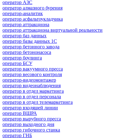
оператор АЗС
оператор алмазного бурения
оператор-аналитик
оператор асфальтоукладчика
оператор аттракциона
оператор аттракциона виртуальной реальности
оператор баз данных
оператор базы данных 1С
оператор бетонного завода
оператор бетононасоса
оператор боулинга
оператор БСУ
оператор вакуумного пресса
оператор весового контроля
оператор-видеомонтажер
оператор видеонаблюдения
оператор в отдел маркетинга
оператор в отдел персонала
оператор в отдел телемаркетинга
оператор входящей линии
оператор ВШРА
оператор вырубного пресса
оператор выходного дня
оператор гибочного станка
оператор ГНБ