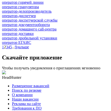
оператор горячей линии
оператор гранулятора
оператор-делопроизводитель
оператор-диспетчер
оператор диспетчерской службы
оператор документооборота
оператор домашнего call-центра
оператор доставки
оператор дробильной установки
оператор ЕГАИС
1
2
3
4
5
...
9
дальше
Скачайте приложение
Чтобы получать уведомления о приглашениях мгновенно
HeadHunter
Размещение вакансий
Поиск по резюме
О компании
Наши вакансии
Реклама на сайте
Требования к ПО