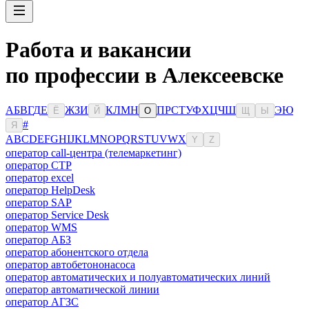
Работа и вакансии
по профессии в Алексеевске
А
Б
В
Г
Д
Е
Ж
З
И
К
Л
М
Н
П
Р
С
Т
У
Ф
Х
Ц
Ч
Ш
Э
Ю
Ё
Й
О
Щ
Ы
#
Я
A
B
C
D
E
F
G
H
I
J
K
L
M
N
O
P
Q
R
S
T
U
V
W
X
Y
Z
оператор call-центра (телемаркетинг)
оператор CTP
оператор excel
оператор HelpDesk
оператор SAP
оператор Service Desk
оператор WMS
оператор АБЗ
оператор абонентского отдела
оператор автобетононасоса
оператор автоматических и полуавтоматических линий
оператор автоматической линии
оператор АГЗС