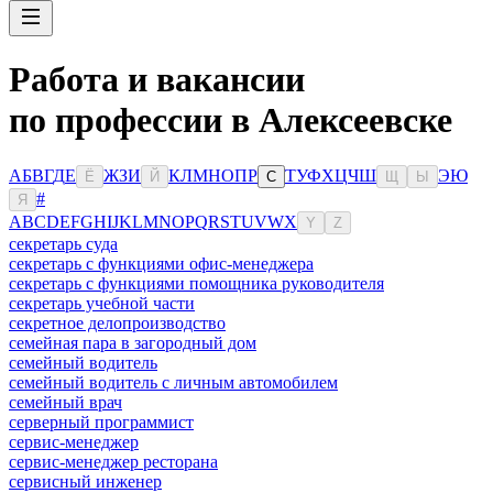
Работа и вакансии
по профессии в Алексеевске
А
Б
В
Г
Д
Е
Ж
З
И
К
Л
М
Н
О
П
Р
Т
У
Ф
Х
Ц
Ч
Ш
Э
Ю
Ё
Й
С
Щ
Ы
#
Я
A
B
C
D
E
F
G
H
I
J
K
L
M
N
O
P
Q
R
S
T
U
V
W
X
Y
Z
секретарь суда
секретарь с функциями офис-менеджера
секретарь с функциями помощника руководителя
секретарь учебной части
секретное делопроизводство
семейная пара в загородный дом
семейный водитель
семейный водитель с личным автомобилем
семейный врач
серверный программист
сервис-менеджер
сервис-менеджер ресторана
сервисный инженер