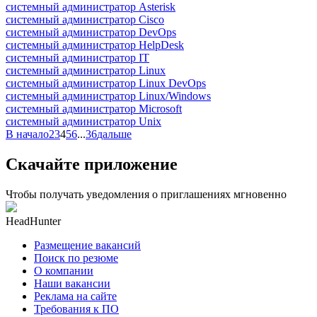
системный администратор Asterisk
системный администратор Cisco
системный администратор DevOps
системный администратор HelpDesk
системный администратор IT
системный администратор Linux
системный администратор Linux DevOps
системный администратор Linux/Windows
системный администратор Microsoft
системный администратор Unix
В начало
2
3
4
5
6
...
36
дальше
Скачайте приложение
Чтобы получать уведомления о приглашениях мгновенно
HeadHunter
Размещение вакансий
Поиск по резюме
О компании
Наши вакансии
Реклама на сайте
Требования к ПО