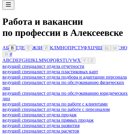
Работа и вакансии
по профессии в Алексеевске
А
Б
Г
Д
Е
Ж
З
И
К
Л
М
Н
О
П
Р
С
Т
У
Ф
Х
Ц
Ч
Ш
Э
Ю
В
Ё
Й
Щ
Ы
#
Я
A
B
C
D
E
F
G
H
I
J
K
L
M
N
O
P
Q
R
S
T
U
V
W
X
Y
Z
ведущий специалист отдела отчетности
ведущий специалист отдела пластиковых карт
ведущий специалист отдела подбора и адаптации персонала
ведущий специалист отдела по обслуживанию физических
лиц
ведущий специалист отдела по обслуживанию юридических
лиц
ведущий специалист отдела по работе с клиентами
ведущий специалист отдела по работе с персоналом
ведущий специалист отдела продаж
ведущий специалист отдела прямых продаж
ведущий специалист отдела развития
ведущий специалист отдела расчетов