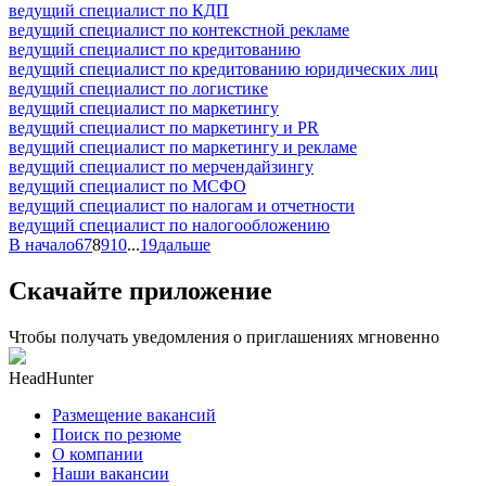
ведущий специалист по КДП
ведущий специалист по контекстной рекламе
ведущий специалист по кредитованию
ведущий специалист по кредитованию юридических лиц
ведущий специалист по логистике
ведущий специалист по маркетингу
ведущий специалист по маркетингу и PR
ведущий специалист по маркетингу и рекламе
ведущий специалист по мерчендайзингу
ведущий специалист по МСФО
ведущий специалист по налогам и отчетности
ведущий специалист по налогообложению
В начало
6
7
8
9
10
...
19
дальше
Скачайте приложение
Чтобы получать уведомления о приглашениях мгновенно
HeadHunter
Размещение вакансий
Поиск по резюме
О компании
Наши вакансии