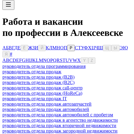
Работа и вакансии
по профессии в Алексеевске
А
Б
В
Г
Д
Е
Ж
З
И
К
Л
М
Н
О
П
С
Т
У
Ф
Х
Ц
Ч
Ш
Э
Ю
Ё
Й
Р
Щ
Ы
#
Я
A
B
C
D
E
F
G
H
I
J
K
L
M
N
O
P
Q
R
S
T
U
V
W
X
Y
Z
руководитель отдела программирования
руководитель отдела продаж
руководитель отдела продаж (B2B)
руководитель отдела продаж (B2C)
руководитель отдела продаж call-центр
руководитель отдела продаж (HoReCa)
руководитель отдела продаж IT
руководитель отдела продаж автозапчастей
руководитель отдела продаж автомобилей
руководитель отдела продаж автомобилей с пробегом
руководитель отдела продаж в агентство недвижимости
руководитель отдела продаж вторичной недвижимости
руководитель отдела продаж загородной недвижимости