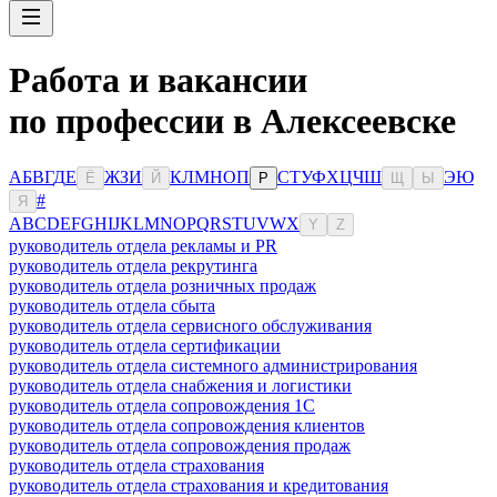
Работа и вакансии
по профессии в Алексеевске
А
Б
В
Г
Д
Е
Ж
З
И
К
Л
М
Н
О
П
С
Т
У
Ф
Х
Ц
Ч
Ш
Э
Ю
Ё
Й
Р
Щ
Ы
#
Я
A
B
C
D
E
F
G
H
I
J
K
L
M
N
O
P
Q
R
S
T
U
V
W
X
Y
Z
руководитель отдела рекламы и PR
руководитель отдела рекрутинга
руководитель отдела розничных продаж
руководитель отдела сбыта
руководитель отдела сервисного обслуживания
руководитель отдела сертификации
руководитель отдела системного администрирования
руководитель отдела снабжения и логистики
руководитель отдела сопровождения 1С
руководитель отдела сопровождения клиентов
руководитель отдела сопровождения продаж
руководитель отдела страхования
руководитель отдела страхования и кредитования