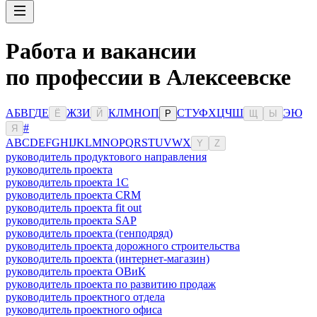
Работа и вакансии
по профессии в Алексеевске
А
Б
В
Г
Д
Е
Ж
З
И
К
Л
М
Н
О
П
С
Т
У
Ф
Х
Ц
Ч
Ш
Э
Ю
Ё
Й
Р
Щ
Ы
#
Я
A
B
C
D
E
F
G
H
I
J
K
L
M
N
O
P
Q
R
S
T
U
V
W
X
Y
Z
руководитель продуктового направления
руководитель проекта
руководитель проекта 1C
руководитель проекта CRM
руководитель проекта fit out
руководитель проекта SAP
руководитель проекта (генподряд)
руководитель проекта дорожного строительства
руководитель проекта (интернет-магазин)
руководитель проекта ОВиК
руководитель проекта по развитию продаж
руководитель проектного отдела
руководитель проектного офиса